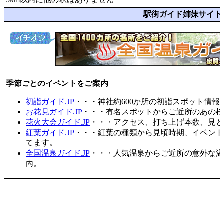
駅街ガイド姉妹サイ
季節ごとのイベントをご案内
初詣ガイド.JP
・・・神社約600か所の初詣スポット情
お花見ガイド.JP
・・・有名スポットからご近所のあの桜
花火大会ガイド.JP
・・・アクセス、打ち上げ本数、見
紅葉ガイド.JP
・・・紅葉の種類から見頃時期、イベン
てます。
全国温泉ガイド.JP
・・・人気温泉からご近所の意外な
内。