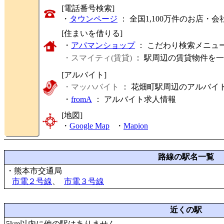
[電話番号検索]
・
タウンページ
： 全国1,100万件のお店
[住まいを借りる]
・
アパマンショップ
： こだわり検索メニュ
・スマイティ(賃貸)
： 駅周辺の賃貸物件を
[アルバイト]
・マッハバイト
： 花畑町駅周辺のアルバイ
・
fromA
：
アルバイト求人情報
[地図]
・
Google Map
・
Mapion
路線の駅名一覧
・熊本市交通局
市電２号線
、
市電３号線
近くの駅
5km以内に他の駅はありません