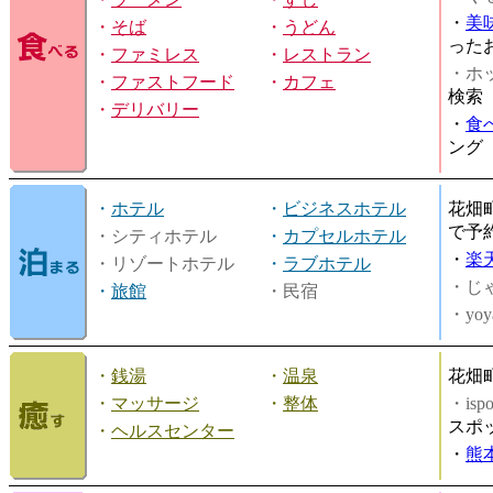
・
美
・
そば
・
うどん
った
・
ファミレス
・
レストラン
・ホッ
・
ファストフード
・
カフェ
検索
・
デリバリー
・
食
ング
・
ホテル
・
ビジネスホテル
花畑
で予
・シティホテル
・
カプセルホテル
・
楽
・リゾートホテル
・
ラブホテル
・じ
・
旅館
・民宿
・yoy
・
銭湯
・
温泉
花畑
・
マッサージ
・
整体
・is
スポ
・
ヘルスセンター
・
熊