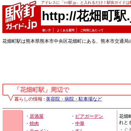
アドレスに「○○駅.jp」と入れるだけ！駅街ガイド
http://花畑町駅.
｜
｜
使い方
よくある質問
ご利用にあたって
花畑町駅は熊本県熊本市中央区花畑町にある、熊本市交通局
「花畑町駅」周辺で
暮らしの情報
:
美容院・病院・駐車場など
・
居酒屋
・
ビアガーデン
花畑
れと
・
焼肉
・
中華
・ぐ
・
ラーメン
・
すし