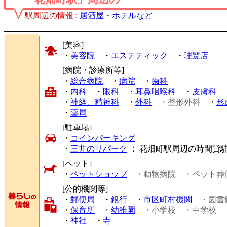
駅周辺の情報
:
居酒屋・ホテルなど
[美容]
・
美容院
・
エステティック
・
理髪店
[病院・診療所等]
・
総合病院
・
病院
・
歯科
・
内科
・
眼科
・
耳鼻咽喉科
・
皮膚科
・
神経、精神科
・
外科
・整形外科
・
形
・
薬局
[駐車場]
・
コインパーキング
・
三井のリパーク
： 花畑町駅周辺の時間貸
[ペット]
・
ペットショップ
・動物病院
・ペット葬
[公的機関等]
・
郵便局
・
銀行
・
市区町村機関
・図書
・
保育所
・
幼稚園
・小学校
・中学校
・
神社
・
寺