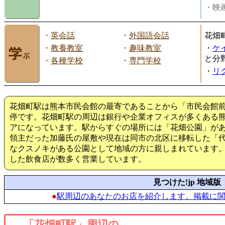
・映画
・
英会話
・
外国語会話
花畑
・
教養教室
・
趣味教室
・
ケ
と分
・
各種学校
・
専門学校
・
リ
花畑町駅は熊本市民会館の最寄であることから「市民会館
停です。花畑町駅の周辺は銀行や企業オフィスが多くある
アになっています。駅からすぐの場所には「花畑公園」が
領主だった加藤氏の屋敷や現在は同市の北区に移転した「
なクスノキがある公園として地域の方に親しまれています
した飲食店が数多く営業しています。
見つけた!jp 地域版
●
駅周辺のあなたのお店を紹介します。掲載に
「花畑町駅」周辺の