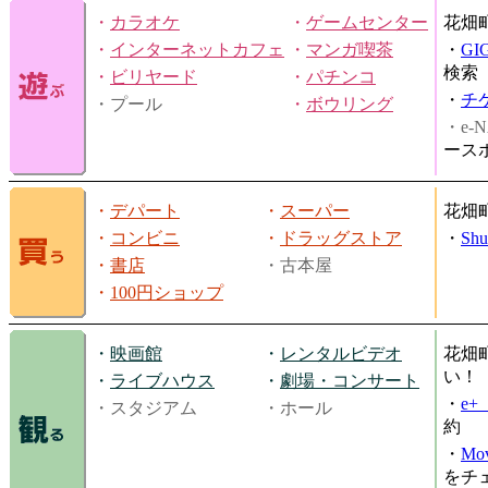
・
カラオケ
・
ゲームセンター
花畑
・
インターネットカフェ
・
マンガ喫茶
・
GI
検索
・
ビリヤード
・
パチンコ
・
チ
・プール
・
ボウリング
・e-N
ース
・
デパート
・
スーパー
花畑
・
コンビニ
・
ドラッグストア
・
Shu
・
書店
・古本屋
・
100円ショップ
・
映画館
・
レンタルビデオ
花畑
い！
・
ライブハウス
・
劇場・コンサート
・
e
・スタジアム
・ホール
約
・
Mov
をチ